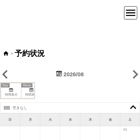
予約状況
>
2026/08
Day
Week
時間表示
時間表示
1ヶ月表示
空きなし
日
月
火
水
木
金
土
01