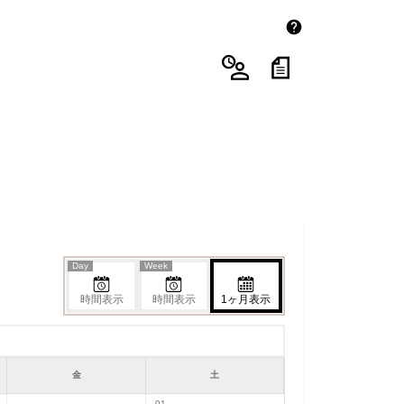
Day
Week
時間表示
時間表示
1ヶ月表示
金
土
01