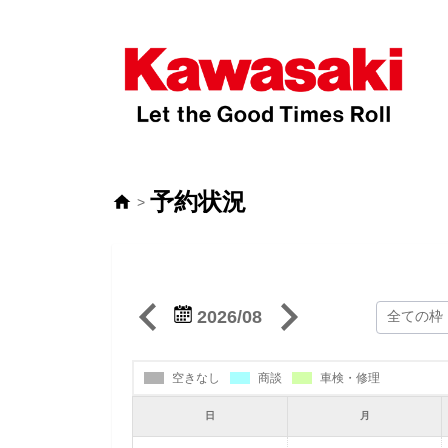
予約状況
>
2026/08
空きなし
商談
車検・修理
日
月