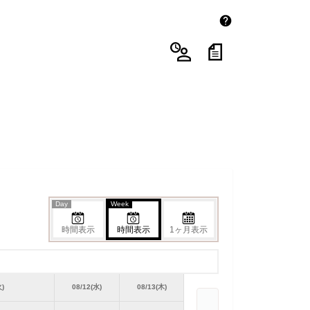
Day
Week
時間表示
時間表示
1ヶ月表示
火)
08/12(水)
08/13(木)