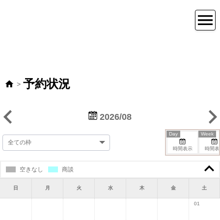
予約状況
>
2026/08
Day
Week
時間表示
時間表
空きなし
商談
日
月
火
水
木
金
土
01