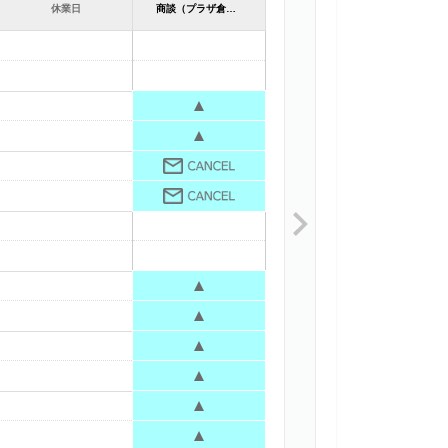
休業日
商談（プラザ倉敷） カワサキ プラザ倉敷